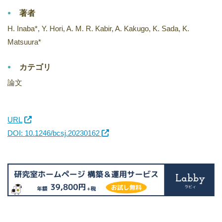
著者
H. Inaba*, Y. Hori, A. M. R. Kabir, A. Kakugo, K. Sada, K.
Matsuura*
カテゴリ
論文
URL
DOI: 10.1246/bcsj.20230162