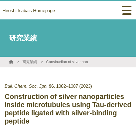
Hiroshi Inaba's Homepage
研究業績
研究業績
Construction of silver nanoparticles inside microtubules using Tau-derived peptide ligated with silver-binding peptide
Bull. Chem. Soc. Jpn.
96
,
1082–1087
(2023)
Construction of silver nanoparticles
inside microtubules using Tau-derived
peptide ligated with silver-binding
peptide