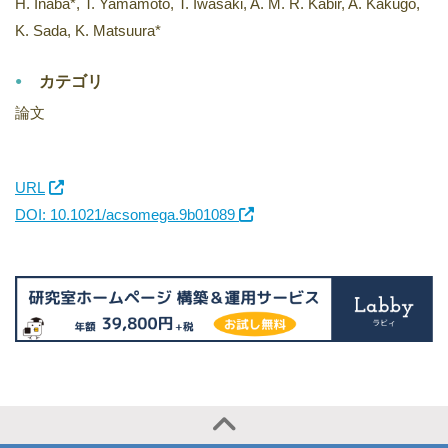
H. Inaba*, T. Yamamoto, T. Iwasaki, A. M. R. Kabir, A. Kakugo,
K. Sada, K. Matsuura*
カテゴリ
論文
URL
DOI: 10.1021/acsomega.9b01089