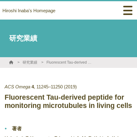
Hiroshi Inaba's Homepage
研究業績
研究業績
Fluorescent Tau-derived peptide for monitoring microtubules in living cells
ACS Omega
4
,
11245–11250
(2019)
Fluorescent Tau-derived peptide for
monitoring microtubules in living cells
著者