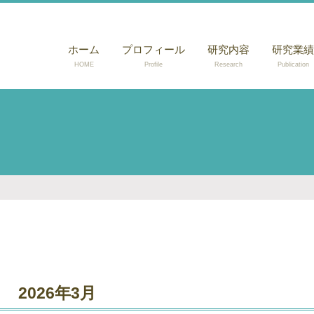
ホーム
プロフィール
研究内容
研究業績
HOME
Profile
Research
Publication
微小管内部結合ペ
論文
プチドによる微小
書籍・解
管の機能化
その他
光誘起ペプチドナ
ノファイバー成長
による走光性材料
の創製
2026年3月