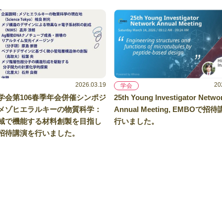
2026.03.19
20
学会
学会第106春季年会併催シンポジ
25th Young Investigator Netwo
メゾヒエラルキーの物質科学：
Annual Meeting, EMBOで招
域で機能する材料創製を目指し
行いました。
招待講演を行いました。